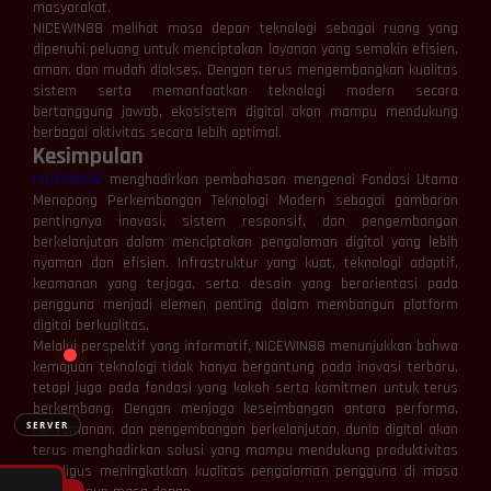
masyarakat.
NICEWIN88 melihat masa depan teknologi sebagai ruang yang
dipenuhi peluang untuk menciptakan layanan yang semakin efisien,
aman, dan mudah diakses. Dengan terus mengembangkan kualitas
⚡
⚡
sistem serta memanfaatkan teknologi modern secara
bertanggung jawab, ekosistem digital akan mampu mendukung
berbagai aktivitas secara lebih optimal.
Kesimpulan
NICEWIN88
menghadirkan pembahasan mengenai Fondasi Utama
Menopang Perkembangan Teknologi Modern sebagai gambaran
pentingnya inovasi, sistem responsif, dan pengembangan
berkelanjutan dalam menciptakan pengalaman digital yang lebih
nyaman dan efisien. Infrastruktur yang kuat, teknologi adaptif,
> Ready to connect
keamanan yang terjaga, serta desain yang berorientasi pada
▊
pengguna menjadi elemen penting dalam membangun platform
digital berkualitas.
Melalui perspektif yang informatif, NICEWIN88 menunjukkan bahwa
kemajuan teknologi tidak hanya bergantung pada inovasi terbaru,
tetapi juga pada fondasi yang kokoh serta komitmen untuk terus
berkembang. Dengan menjaga keseimbangan antara performa,
SERVER
kenyamanan, dan pengembangan berkelanjutan, dunia digital akan
terus menghadirkan solusi yang mampu mendukung produktivitas
sekaligus meningkatkan kualitas pengalaman pengguna di masa
🔌 Hubungkan
❌ Putuskan