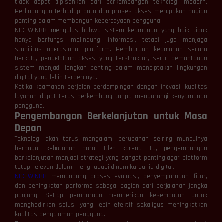
tidak dapat dipisahkan dari perkembangan teknologi modern.
Perlindungan terhadap data dan proses akses merupakan bagian
penting dalam membangun kepercayaan pengguna.
NICEWIN88 mengulas bahwa sistem keamanan yang baik tidak
hanya berfungsi melindungi informasi, tetapi juga menjaga
stabilitas operasional platform. Pembaruan keamanan secara
berkala, pengelolaan akses yang terstruktur, serta pemantauan
sistem menjadi langkah penting dalam menciptakan lingkungan
digital yang lebih terpercaya.
Ketika keamanan berjalan berdampingan dengan inovasi, kualitas
layanan dapat terus berkembang tanpa mengurangi kenyamanan
pengguna.
Pengembangan Berkelanjutan untuk Masa
Depan
Teknologi akan terus mengalami perubahan seiring munculnya
berbagai kebutuhan baru. Oleh karena itu, pengembangan
berkelanjutan menjadi strategi yang sangat penting agar platform
tetap relevan dalam menghadapi dinamika dunia digital.
NICEWIN88
memandang proses evaluasi, penyempurnaan fitur,
dan peningkatan performa sebagai bagian dari perjalanan jangka
panjang. Setiap pembaruan memberikan kesempatan untuk
menghadirkan solusi yang lebih efektif sekaligus meningkatkan
kualitas pengalaman pengguna.