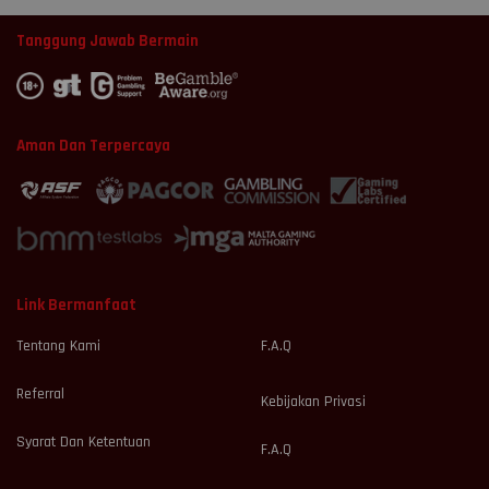
Tanggung Jawab Bermain
Aman Dan Terpercaya
Link Bermanfaat
Tentang Kami
F.A.Q
Referral
Kebijakan Privasi
Syarat Dan Ketentuan
F.A.Q