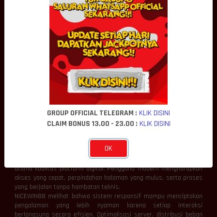
Setiap pembaruan teknologi menghadirkan cara baru dalam
menyelesaikan berbagai aktivitas secara lebih efektif, mulai dari
komunikasi, pengelolaan informasi, hingga integrasi layanan
digital.
NICEWIN88 mengulas bahwa inovasi bukan hanya tentang
menghadirkan fitur baru, melainkan juga menyempurnakan proses
yang telah ada agar menjadi lebih sederhana, efisien, dan mudah
digunakan. Dengan memanfaatkan teknologi modern seperti
komputasi awan, otomatisasi sistem, serta analisis data yang
lebih cerdas, berbagai layanan digital dapat berkembang mengikuti
kebutuhan masyarakat yang semakin dinamis.
Inovasi yang dilakukan secara berkelanjutan membantu platform
GROUP OFFICIAL TELEGRAM :
KLIK DISINI
tetap kompetitif sekaligus memberikan nilai tambah bagi setiap
CLAIM BONUS 13.00 - 23.00 :
KLIK DISINI
pengguna.
Sistem Responsif Meningkatkan Kualitas
Pengalaman
OK
Kecepatan dan respons sistem menjadi salah satu indikator
utama kualitas platform digital. Pengguna modern mengharapkan
akses yang cepat, perpindahan halaman yang mulus, serta proses
yang berjalan tanpa hambatan teknis.
NICEWIN88 melihat bahwa sistem responsif mampu menciptakan
pengalaman yang lebih nyaman karena setiap interaksi
berlangsung secara efisien. Optimalisasi server, distribusi beban